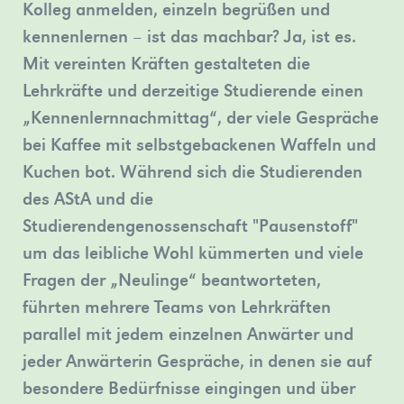
Kolleg anmelden, einzeln begrüßen und
Bergischen
in
Dame
kennenlernen – ist das machbar? Ja, ist es.
Weiterbildungskolleg
Düsseldorf.
zu
Mit vereinten Kräften gestalteten die
verschiedene…
»mehr
sehen.
Lehrkräfte und derzeitige Studierende einen
»mehr
»mehr
„Kennenlernnachmittag“, der viele Gespräche
bei Kaffee mit selbstgebackenen Waffeln und
Kuchen bot. Während sich die Studierenden
des AStA und die
Studierendengenossenschaft "Pausenstoff"
um das leibliche Wohl kümmerten und viele
Fragen der „Neulinge“ beantworteten,
führten mehrere Teams von Lehrkräften
parallel mit jedem einzelnen Anwärter und
jeder Anwärterin Gespräche, in denen sie auf
besondere Bedürfnisse eingingen und über