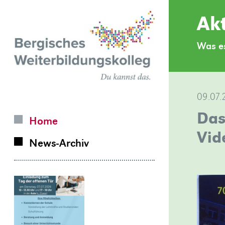
Zurück
Akt
zur
Was es
Homepage
09.07.
Das
Home
Vid
News-Archiv