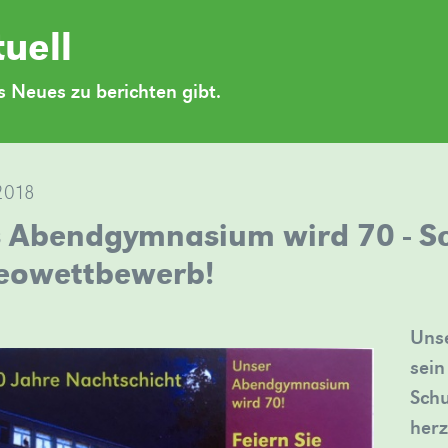
uell
 Neues zu berichten gibt.
2018
 Abendgymnasium wird 70 - Sc
eowettbewerb!
Unse
sein
Schu
herz