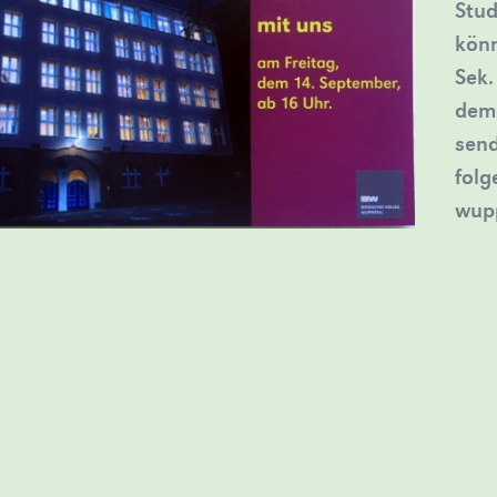
Stud
könn
Sek.
dem
send
folg
wupp