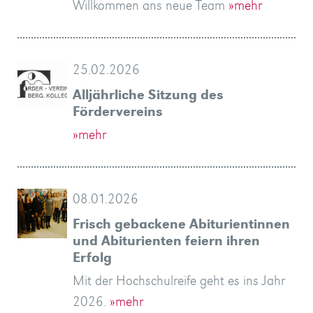
Willkommen ans neue Team
»mehr
»mehr
»mehr
zwei…
im…
»mehr
anbietet.
Sie…
köstliches…
…
»mehr
»mehr
»mehr
…
»mehr
»mehr
»mehr
»mehr
25.02.2026
Alljährliche Sitzung des
Fördervereins
»mehr
08.01.2026
Frisch gebackene Abiturientinnen
und Abiturienten feiern ihren
Erfolg
Mit der Hochschulreife geht es ins Jahr
2026.
»mehr