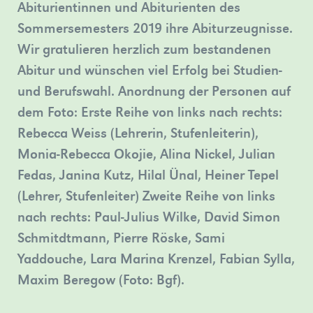
Abiturientinnen und Abiturienten des
Bergischen
in
Dame
Sommersemesters 2019 ihre Abiturzeugnisse.
Weiterbildungskolleg
Düsseldorf.
zu
Wir gratulieren herzlich zum bestandenen
verschiedene…
»mehr
sehen.
Abitur und wünschen viel Erfolg bei Studien-
»mehr
»mehr
und Berufswahl. Anordnung der Personen auf
dem Foto: Erste Reihe von links nach rechts:
Rebecca Weiss (Lehrerin, Stufenleiterin),
Monia-Rebecca Okojie, Alina Nickel, Julian
Fedas, Janina Kutz, Hilal Ünal, Heiner Tepel
(Lehrer, Stufenleiter) Zweite Reihe von links
nach rechts: Paul-Julius Wilke, David Simon
Schmitdtmann, Pierre Röske, Sami
Yaddouche, Lara Marina Krenzel, Fabian Sylla,
Maxim Beregow (Foto: Bgf).