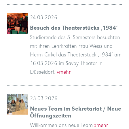
zu
Zeit
die…
den
»mehr
für
das
»mehr
der…
unter
haben
des
»mehr
auch
war…
Jahre
»mehr
bewegte
gelang
Kegelnachmittag…
Verhältnisse…
»mehr
»mehr
»mehr
…
Attesten
die
»mehr
den…
»mehr
»mehr
Kolleg
schreiben.
…
im
an
Tombola…
für
Tasse
2016,
oder…
an…
überraschen
des
»mehr
Sommerferien
eine
Theater
»mehr
sorgfältiger…
sich…
20.
im
»mehr
Geschichte…
Biografie…
im…
»mehr
»mehr
»mehr
etc.
neuen…
»mehr
einen…
Diese…
»mehr
Schweriner…
Getränken,
»mehr
Sie…
GEPA-
deals
»mehr
»mehr
24.03.2026
»mehr
Nationalsozialismus?
am…
von
eher
»mehr
»mehr
…
Herbst
»mehr
»mehr
»mehr
können
»mehr
»mehr
»mehr
»mehr
ein
»mehr
Kaffee,
with…
Besuch des Theaterstücks ‚1984‘
»mehr
»mehr
zwei…
im…
»mehr
anbietet.
Sie…
köstliches…
…
»mehr
Studierende des 5. Semesters besuchten
»mehr
»mehr
…
»mehr
»mehr
»mehr
mit ihren Lehrkräften Frau Weiss und
»mehr
Herrn Cirkel das Theaterstück ‚1984‘ am
16.03.2026 im Savoy Theater in
Düsseldorf.
»mehr
23.03.2026
Neues Team im Sekretariat / Neue
Öffnungszeiten
Willkommen ans neue Team
»mehr