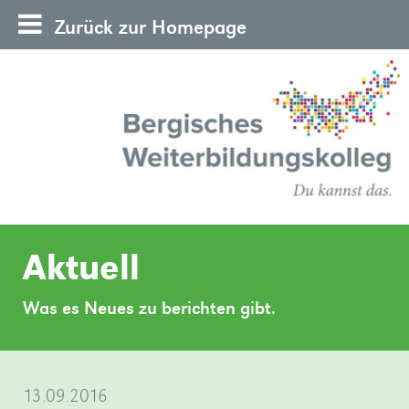
Zurück zur Homepage
News-
Home
Aktuell
22.06.2026
Sie
20.05.2026
Das
03.04.2026
Junge
24.03.2026
Studierende
23.03.2026
Willkommen
25.02.2026
»mehr
08.01.2026
Mit
08.12.2025
Termin
08.10.2025
Am
01.10.2025
Offensive
Archiv
Tag
(Schon
Auf
Besuch
Neues
Alljährliche
Frisch
Für
„Ein
Wir
der
wieder)
den
des
Team
Sitzung
gebackene
ganz
unmoralisches
das
möchten
alte
Erwachsene
des
ans
der
zur
28.
zur
Was es Neues zu berichten gibt.
offenen
Neue
Spuren
Theaterstücks
im
des
Abiturientinnen
Eilige
Angebot“
Grundgesetz
einen
neue
aus
5.
neue
Hochschulreife
Anmeldung
September
demokratischen
Tür
Öffnungszeiten
der
‚1984‘
Sekretariat
Fördervereins
und
–
Schulabschluss
Team
Wuppertal
Semesters
Team
geht
per
2025
Bildung
am
im
Demokratie
/
Abiturienten
oder
nachholen
»mehr
und
besuchten
»mehr
es
QR-
machten
im
07.07.2026
Sekretariat
in
Neue
feiern
in
13.09.2016
Wuppertal
Öffnungszeiten
ihren
„Güllen
und
Thessaloniki
mit
ins
Code
wir
Bergischen