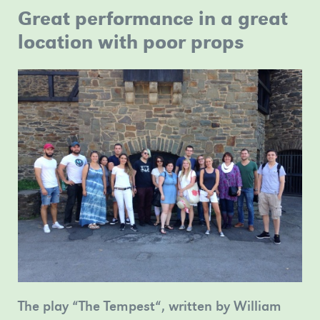
Erfolg
fallen
Great performance in a great
sich
nehmen
ihren
Jahr
»mehr
uns
Weiterbildungskolleg
die
über
an
Lehrkräften
2026.
voller
Wuppertal
location with poor props
Hüllen“:
Ihre
einem
Frau
»mehr
Vorfreude
»mehr
Unser
Ausflug
Möglichkeiten
gemeinsamen
Weiss
auf
ins
informieren?
Projekt
und
den
Schauspielhaus
Beim
zum
Herrn
Weg
Tag
Thema
Cirkel
ins
der
Demokratiegeschichte
das
Düsseldorfer
offenen
in
Theaterstück
Schauspielhaus,
Tür
Wuppertal
‚1984‘
um
am
teil
am
Friedrich
07.07.2026
»mehr
16.03.2026
Dürrenmatts
erwarten
im
Besuch
Sie
Savoy
der
The play “The Tempest“, written by William
am
Theater
alten