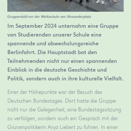
Bergischen
in
Dame
Weiterbildungskolleg
Düsseldorf.
zu
Gruppenbild vor der Weltzeituhr am Alexanderplatz
verschiedene…
»mehr
sehen.
Im September 2024 unternahm eine Gruppe
»mehr
»mehr
von Studierenden unserer Schule eine
spannende und abwechslungsreiche
Berlinfahrt. Die Hauptstadt bot den
Teilnehmenden nicht nur einen spannenden
Einblick in die deutsche Geschichte und
Politik, sondern auch in ihre kulturelle Vielfalt.
Gru
vor
Einer der Höhepunkte war der Besuch des
der
Welt
Deutschen Bundestages. Dort hatte die Gruppe
am
Alex
nicht nur die Gelegenheit, eine Bundestagssitzung
zu verfolgen, sondern auch ein Gespräch mit der
Grünenpolitikerin Anja Liebert zu führen. In einer