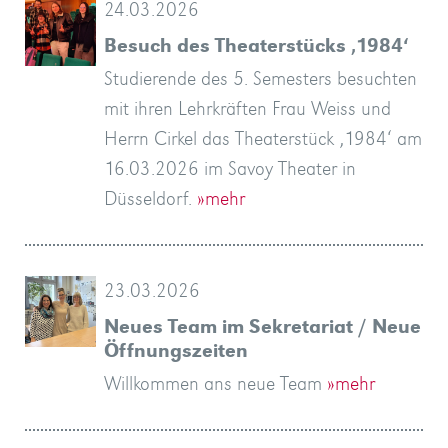
24.03.2026
»mehr
Nationalsozialismus?
am…
von
eher
»mehr
»mehr
…
Herbst
»mehr
»mehr
»mehr
können
»mehr
»mehr
»mehr
»mehr
ein
»mehr
Kaffee,
with…
Besuch des Theaterstücks ‚1984‘
»mehr
»mehr
zwei…
im…
»mehr
anbietet.
Sie…
köstliches…
…
»mehr
Studierende des 5. Semesters besuchten
»mehr
»mehr
…
»mehr
»mehr
»mehr
mit ihren Lehrkräften Frau Weiss und
»mehr
Herrn Cirkel das Theaterstück ‚1984‘ am
16.03.2026 im Savoy Theater in
Düsseldorf.
»mehr
23.03.2026
Neues Team im Sekretariat / Neue
Öffnungszeiten
Willkommen ans neue Team
»mehr