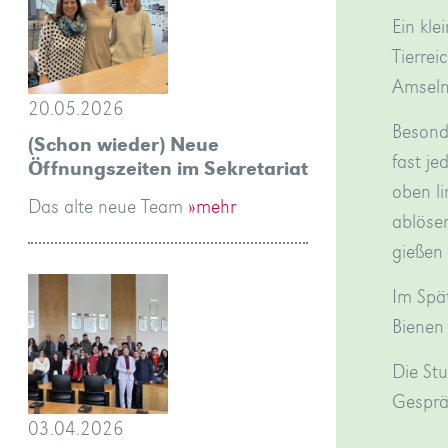
Ein kle
Tierrei
Amseln
20.05.2026
Besond
(Schon wieder) Neue
fast je
Öffnungszeiten im Sekretariat
oben l
Das alte neue Team
»mehr
ablöse
gießen
Im Spä
Bienen 
Die Stu
Gespräc
03.04.2026