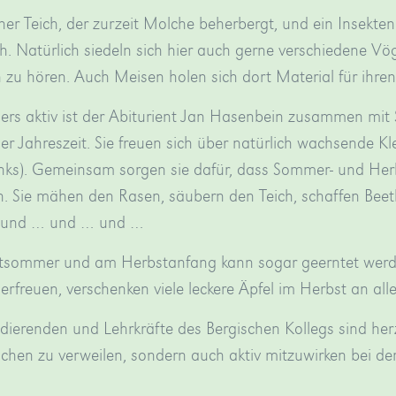
iner Teich, der zurzeit Molche beherbergt, und ein Insekte
ch. Natürlich siedeln sich hier auch gerne verschiedene Vö
 zu hören. Auch Meisen holen sich dort Material für ih
ers aktiv ist der Abiturient Jan Hasenbein zusammen mit 
der Jahreszeit. Sie freuen sich über natürlich wachsende K
inks). Gemeinsam sorgen sie dafür, dass Sommer- und Herb
n. Sie mähen den Rasen, säubern den Teich, schaffen Beet
 und … und … und …
tsommer und am Herbstanfang kann sogar geerntet werden
erfreuen, verschenken viele leckere Äpfel im Herbst an all
dierenden und Lehrkräfte des Bergischen Kollegs sind herzl
hen zu verweilen, sondern auch aktiv mitzuwirken bei der P