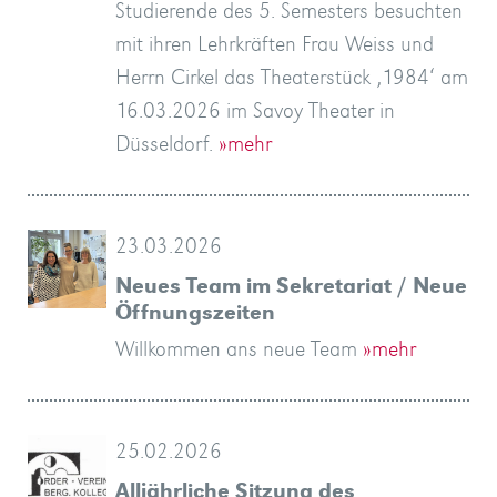
Studierende des 5. Semesters besuchten
»mehr
»mehr
…
»mehr
»mehr
»mehr
mit ihren Lehrkräften Frau Weiss und
»mehr
Herrn Cirkel das Theaterstück ‚1984‘ am
16.03.2026 im Savoy Theater in
Düsseldorf.
»mehr
23.03.2026
Neues Team im Sekretariat / Neue
Öffnungszeiten
Willkommen ans neue Team
»mehr
25.02.2026
Alljährliche Sitzung des