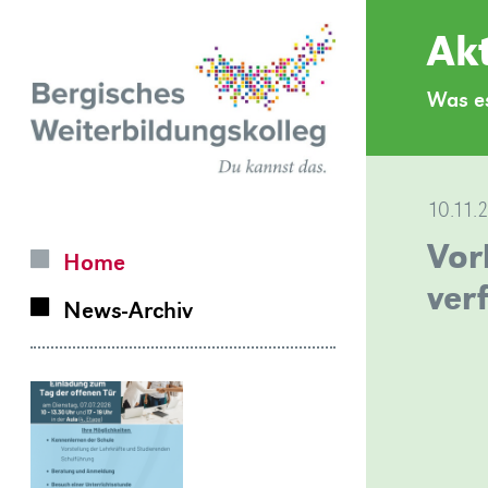
Zurück
Akt
zur
Was es
Homepage
10.11.
Vor
Home
ver
News-Archiv