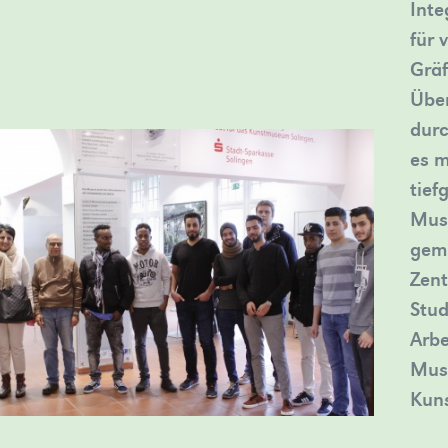
Inte
für 
Gräf
Über
durc
es m
tief
Mus
geme
Zent
Stud
Arbe
Muse
Kuns